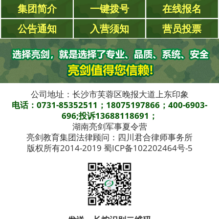
集团简介
一键拨号
在线报名
公告通知
入营须知
营员投票
公司地址：长沙市芙蓉区晚报大道上东印象
电话：0731-85352511；18075197866；400-6903-
696;投诉13688118691；
湖南亮剑军事夏令营
亮剑教育集团法律顾问：四川君合律师事务所
版权所有2014-2019 蜀ICP备102202464号-5