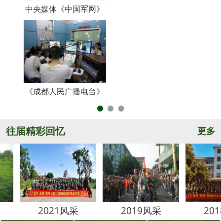
中央媒体《中国军网》
《
《成都人民广播电台》
央
往届精彩回忆
更多
2021风采
2019风采
2018风采