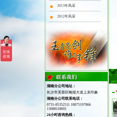
2013年风采
2012年风采
湖南分公司地址：
长沙市芙蓉区晚报大道上东印象
湖南分公司联系电话：
2025年风采：水到渠成
0731-85352511 18075197866
13688118691
24小时咨询热线：