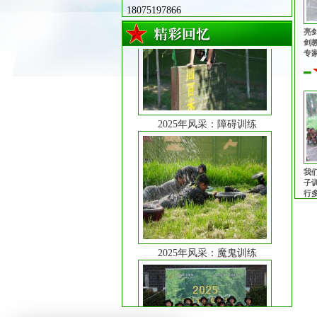
18075197866
亮
剑
专
心
志
2025年风采：障碍训练
同
队
我
子
行
老
2025年风采：魔鬼训练
前