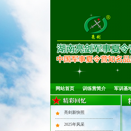
网站首页
训练营简介
军训基
亮剑新快照
2025年风采