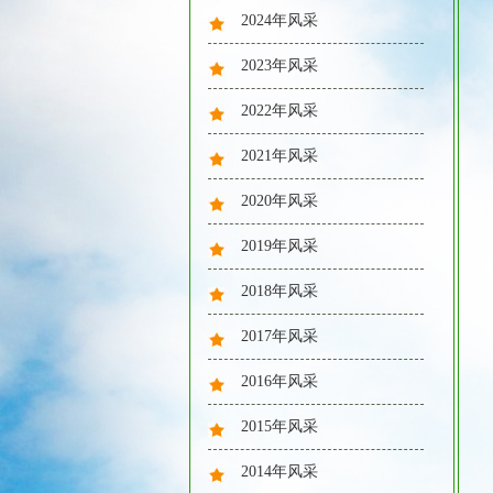
2024年风采
2023年风采
2022年风采
2021年风采
2020年风采
2019年风采
2018年风采
2017年风采
2016年风采
2015年风采
2014年风采