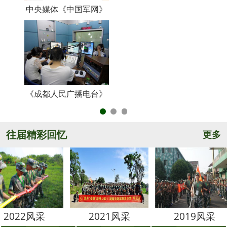
中央媒体《中国军网》
《
《成都人民广播电台》
央
往届精彩回忆
更多
采
2021风采
2019风采
2