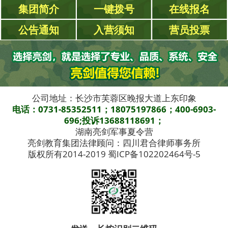
集团简介
一键拨号
在线报名
公告通知
入营须知
营员投票
公司地址：长沙市芙蓉区晚报大道上东印象
电话：0731-85352511；18075197866；400-6903-
696;投诉13688118691；
湖南亮剑军事夏令营
亮剑教育集团法律顾问：四川君合律师事务所
版权所有2014-2019 蜀ICP备102202464号-5