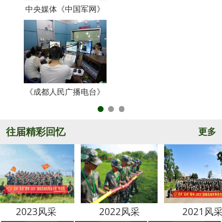
中央媒体《中国军网》
《
《成都人民广播电台》
央
往届精彩回忆
更多
3风采
2022风采
2021风采