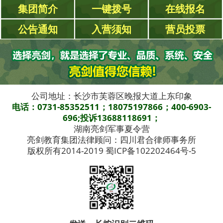
集团简介
一键拨号
在线报名
公告通知
入营须知
营员投票
公司地址：长沙市芙蓉区晚报大道上东印象
电话：0731-85352511；18075197866；400-6903-
696;投诉13688118691；
湖南亮剑军事夏令营
亮剑教育集团法律顾问：四川君合律师事务所
版权所有2014-2019 蜀ICP备102202464号-5