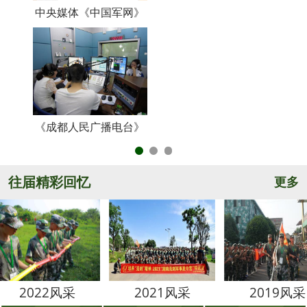
中央媒体《中国军网》
《
《成都人民广播电台》
央
往届精彩回忆
更多
2风采
2021风采
2019风采