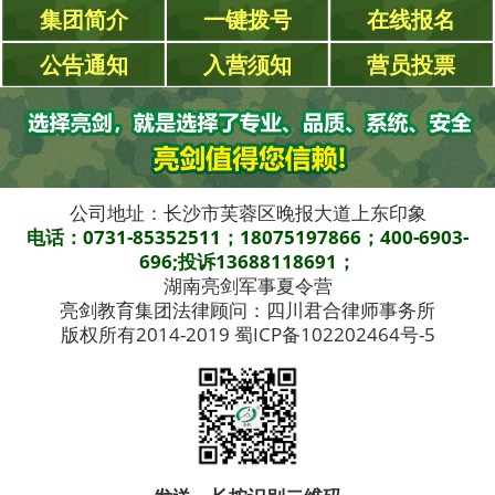
集团简介
一键拨号
在线报名
公告通知
入营须知
营员投票
公司地址：长沙市芙蓉区晚报大道上东印象
电话：0731-85352511；18075197866；400-6903-
696;投诉13688118691；
湖南亮剑军事夏令营
亮剑教育集团法律顾问：四川君合律师事务所
版权所有2014-2019 蜀ICP备102202464号-5