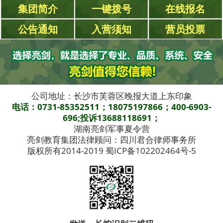
集团简介
一键拨号
在线报名
公告通知
入营须知
营员投票
公司地址：长沙市芙蓉区晚报大道上东印象
电话：0731-85352511；18075197866；400-6903-
696;投诉13688118691；
湖南亮剑军事夏令营
亮剑教育集团法律顾问：四川君合律师事务所
版权所有2014-2019 蜀ICP备102202464号-5