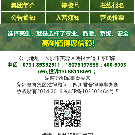
集团简介
一键拨号
在线报名
公告通知
入营须知
营员投票
公司地址：长沙市芙蓉区晚报大道上东印象
电话：0731-85352511；18075197866；400-6903-
696;投诉13688118691；
湖南亮剑军事夏令营
亮剑教育集团法律顾问：四川君合律师事务所
版权所有2014-2019 蜀ICP备102202464号-5