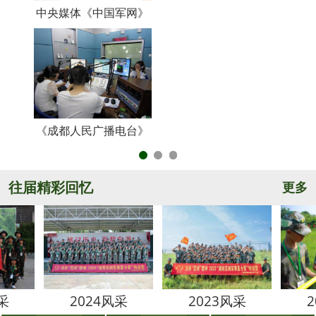
中央媒体《中国军网》
《
《成都人民广播电台》
央
往届精彩回忆
更多
2024风采
2023风采
2022风采