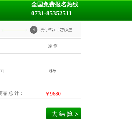
全国免费报名热线
0731-85352511
量
操 作
移除
商品 总 计：
￥
9680