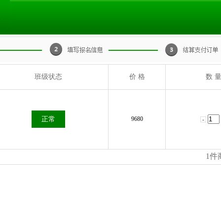
班级状态
价 格
数 
正常
9680
1
件