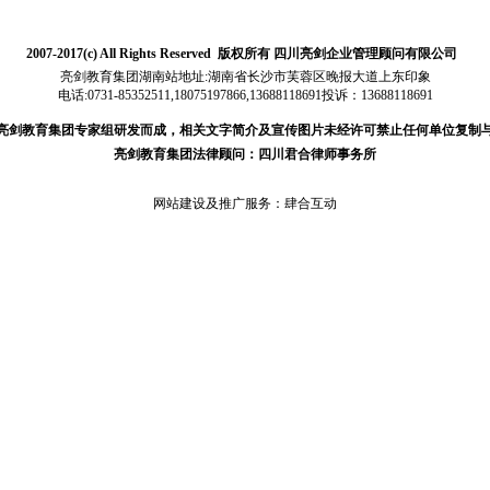
2007-2017(c) All Rights Reserved 版权所有 四川亮剑企业管理顾问有限公司
亮剑教育集团湖南站地址:湖南省长沙市芙蓉区晚报大道上东印象
电话:0731-85352511,18075197866,
13688118691
投诉：13688118691
亮剑教育集团专家组研发而成，相关文字简介及宣传图片未经许可禁止任何单位复制
亮剑教育集团法律顾问：四川君合律师事务所
网站建设及推广服务：
肆合互动