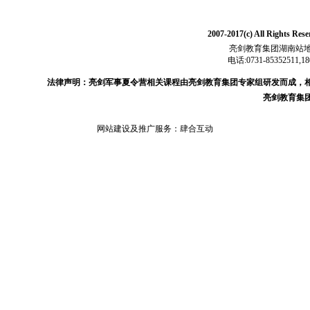
2007-2017(c) All Ri
亮剑教育集团湖南站地
电话:0731-85352511,18
法律声明：亮剑军事夏令营相关课程由亮剑教育集团专家组研发而成，
亮剑教育集
网站建设及推广服务：
肆合互动