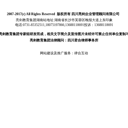
2007-2017(c) All Rights Reserved 版权所有 四川亮剑企业管理顾问有限公司
亮剑教育集团湖南站地址:湖南省长沙市芙蓉区晚报大道上东印象
电话:0731-85352511,18075197866,
13688118691
投诉：13688118691
亮剑教育集团专家组研发而成，相关文字简介及宣传图片未经许可禁止任何单位复制
亮剑教育集团法律顾问：四川君合律师事务所
网站建设及推广服务：
肆合互动