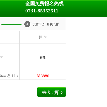
全国免费报名热线
0731-85352511
量
操 作
移除
商品 总 计：
￥
3880