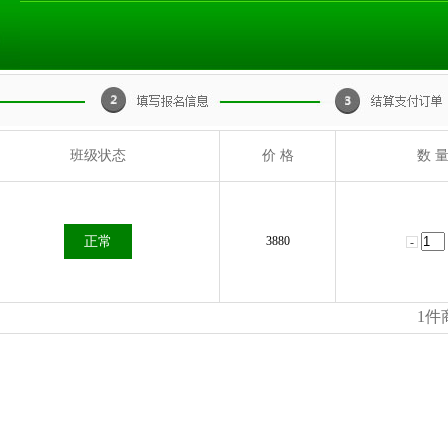
班级状态
价 格
数 
正常
3880
1
件