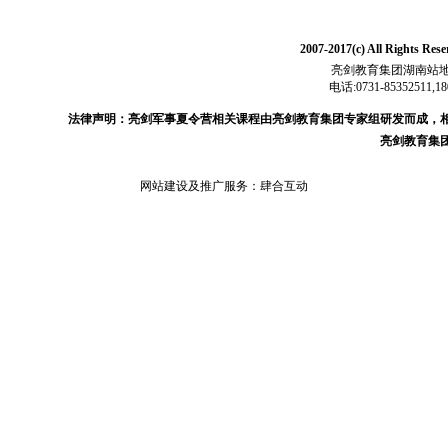
2007-2017(c) All Ri
亮剑教育集团湖南站地
电话:0731-85352511,18
法律声明：亮剑军事夏令营相关课程由亮剑教育集团专家组研发而成，
亮剑教育集
网站建设及推广服务：
肆合互动